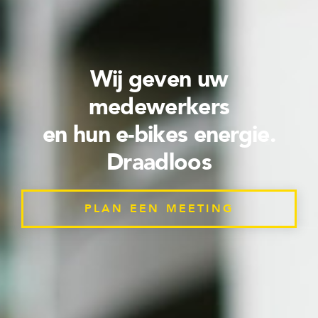
Wij geven uw
medewerkers
en hun e-bikes energie.
Draadloos
PLAN EEN MEETING