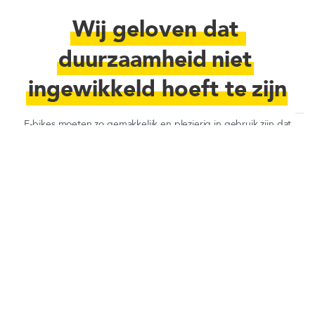
Wij geloven dat
duurzaamheid
niet
ingewikkeld hoeft te
zijn
E-bikes moeten zo gemakkelijk en plezierig in gebruik zijn dat
mensen vanzelfsprekend de duurzame reisoptie willen
nemen.
HOE HET WERKT